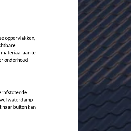
ze oppervlakken, 
chtbare 
materiaal aan te 
der onderhoud 
erafstotende 
t wel waterdamp 
t naar buiten kan 