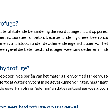
rofuge?
waterafstotende behandeling die wordt aangebracht op poreu
een, natuursteen of beton. Deze behandeling creëert een onzi
 en vuil afstoot, zonder de ademende eigenschappen van het 
is een gevel die beter bestand is tegen weersinvloeden en min
 hydrofuge?
ep door in de poriën van het materiaal en vormt daar een wat
dert dat water en vocht in de gevel kunnen dringen, maar laa
 de gevel kan blijven 'ademen' en dat eventueel aanwezig voch
an een hydrofuge op uw gevel