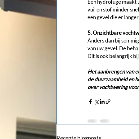
Een hydrofuge maakt uw
vuil en stof minder sne
een gevel die er lange
5. Onzichtbare vochtw
Anders dan bij sommige
van uw gevel. De behand
Dit is ook belangrijk b
Het aanbrengen van een
de duurzaamheid en het
over vochtwering voor
Recente blogposts