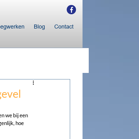
egwerken
Blog
Contact
gevel
n we bij een 
nlijk, hoe 