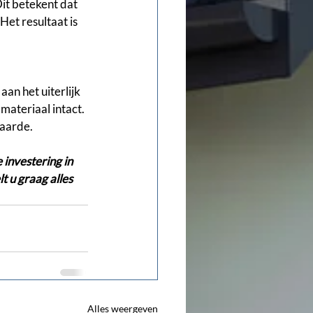
it betekent dat 
et resultaat is 
n het uiterlijk 
materiaal intact. 
waarde.
investering in 
 u graag alles 
Alles weergeven