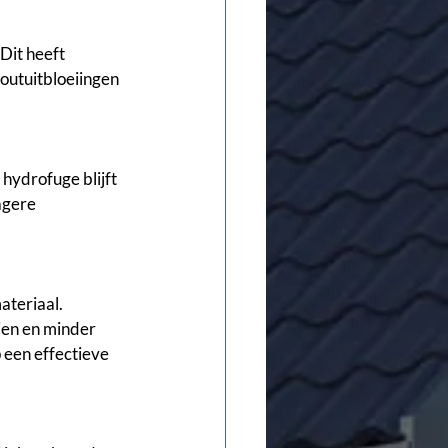
Dit heeft 
outuitbloeiingen 
hydrofuge blijft 
agere 
ateriaal. 
ien en minder 
een effectieve 