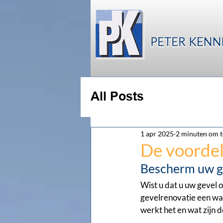
All Posts
1 apr 2025
2 minuten om t
De voordel
Bescherm uw ge
Wist u dat u uw gevel 
gevelrenovatie een wat
werkt het en wat zijn 