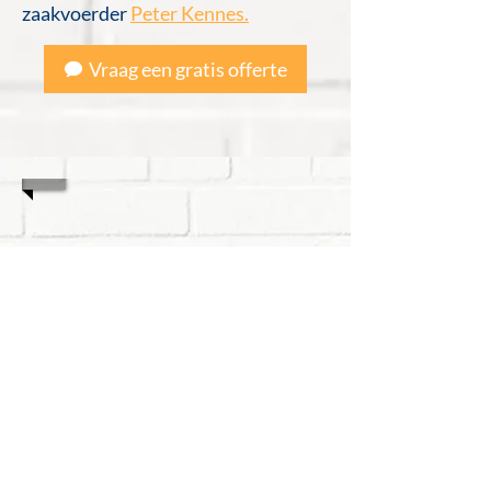
zaakvoerder
Peter Kennes.
Vraag een gratis offerte
1/16